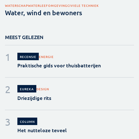
WATERSCHAP
WATER
LEEFOMGEVING
CIVIELE TECHNIEK
Water, wind en bewoners
MEEST GELEZEN
ENERGIE
RECENSIE
Praktische gids voor thuisbatterijen
DESIGN
EUREKA
Driezijdige rits
COLUMN
Het nutteloze teveel