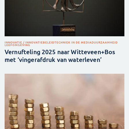
INNOVATIE / INNOVATIEBELEID
TECHNIEK IN DE MEDIA
DUURZAAMHEID
LEEFOMGEVING
Vernufteling 2025 naar Witteveen+Bos
met ‘vingerafdruk van waterleven’