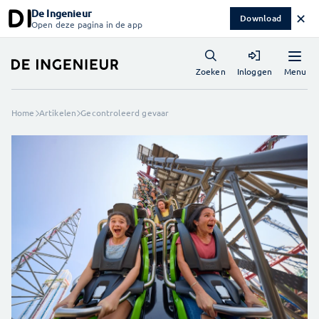
De Ingenieur
✕
Download
Open deze pagina in de app
Menu
Zoeken
Inloggen
Home
Artikelen
Gecontroleerd gevaar