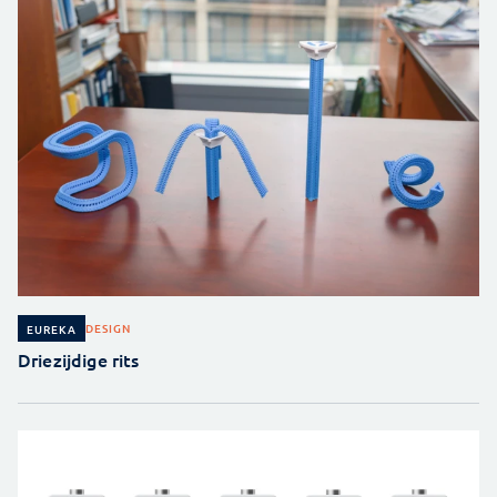
DESIGN
EUREKA
Driezijdige rits