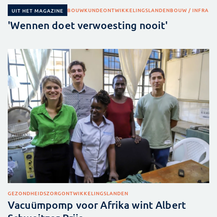
BOUWKUNDE
ONTWIKKELINGSLANDEN
BOUW / INFRA
UIT HET MAGAZINE
'Wennen doet verwoesting nooit'
GEZONDHEIDSZORG
ONTWIKKELINGSLANDEN
Vacuümpomp voor Afrika wint Albert