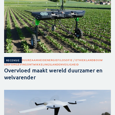
DUURZAAMHEID
ENERGIE
FILOSOFIE / ETHIEK
LANDBOUW
RECENSIE
LEEFOMGEVING
ONTWIKKELINGSLANDEN
VEILIGHEID
Overvloed maakt wereld duurzamer en
welvarender