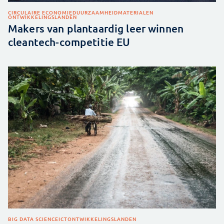
CIRCULAIRE ECONOMIE
DUURZAAMHEID
MATERIALEN
ONTWIKKELINGSLANDEN
Makers van plantaardig leer winnen
cleantech-competitie EU
BIG DATA SCIENCE
ICT
ONTWIKKELINGSLANDEN