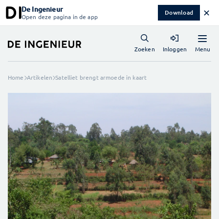
De Ingenieur
✕
Download
Open deze pagina in de app
Menu
Zoeken
Inloggen
Home
Artikelen
Satelliet brengt armoede in kaart