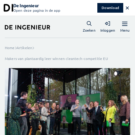
De Ingenieur
✕
Download
Open deze pagina in de app
Menu
Zoeken
Inloggen
Home
Artikelen
Makers van plantaardig leer winnen cleantech-competitie EU