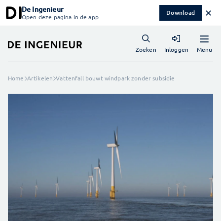
De Ingenieur
✕
Download
Open deze pagina in de app
Menu
Zoeken
Inloggen
Home
Artikelen
Vattenfall bouwt windpark zonder subsidie