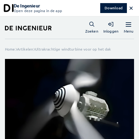
De Ingenieur
✕
Download
Open deze pagina in de app
Menu
Zoeken
Inloggen
Home
Artikelen
Ultrakrachtige windturbine voor op het dak