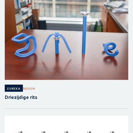
DESIGN
EUREKA
Driezijdige rits