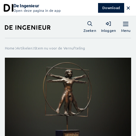
De Ingenieur
✕
Download
Open deze pagina in de app
Menu
Zoeken
Inloggen
Home
Artikelen
Stem nu voor de Vernufteling