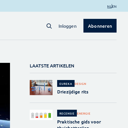
NL
EN
Abonneren
Inloggen
LAATSTE ARTIKELEN
DESIGN
EUREKA
Driezijdige rits
ENERGIE
RECENSIE
Praktische gids voor
thuisbatterijen