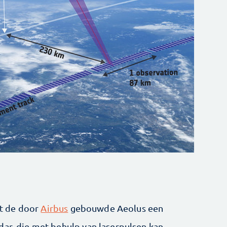
t de door
Airbus
gebouwde Aeolus een
dar, die met behulp van laserpulsen kan