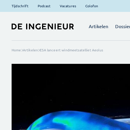
Tijdschrift
Podcast
Vacatures
Colofon
Artikelen
Dossie
Home
Artikelen
ESA lanceert windmeetsatelliet Aeolus