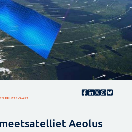
 EN RUIMTEVAART
meetsatelliet Aeolus