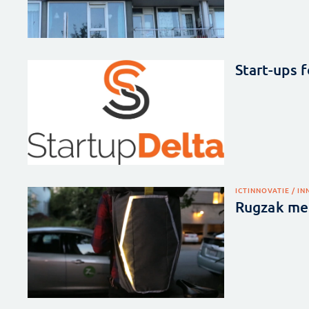
Start-ups f
ICT
INNOVATIE / I
Rugzak met