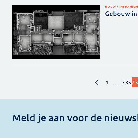
BOUW / INFRA
HIG
Gebouw in
1
...
735
73
Meld je aan voor de nieuws