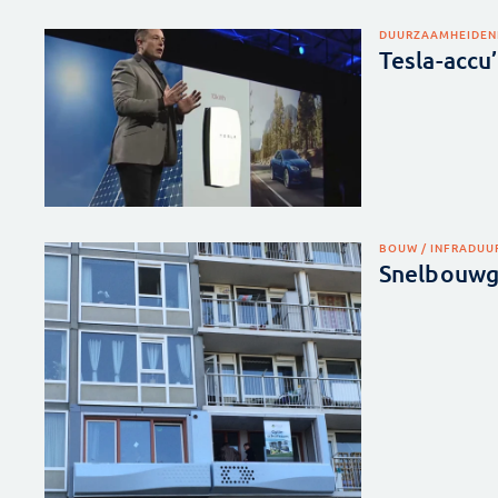
DUURZAAMHEID
EN
Tesla-accu
BOUW / INFRA
DUU
Snelbouwge