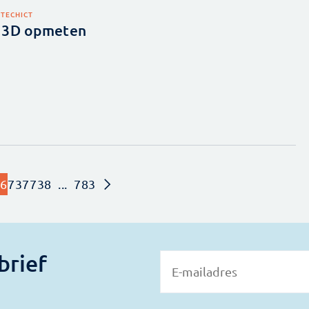
HTECH
ICT
 3D opmeten
6
737
738
...
783
brief