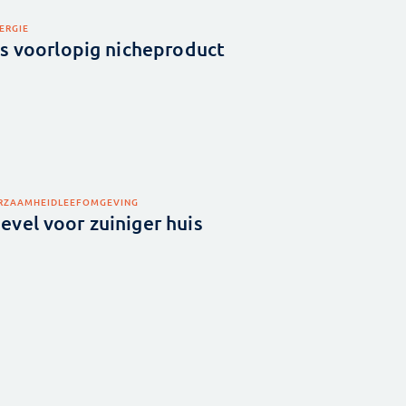
ERGIE
’s voorlopig nicheproduct
RZAAMHEID
LEEFOMGEVING
vel voor zuiniger huis