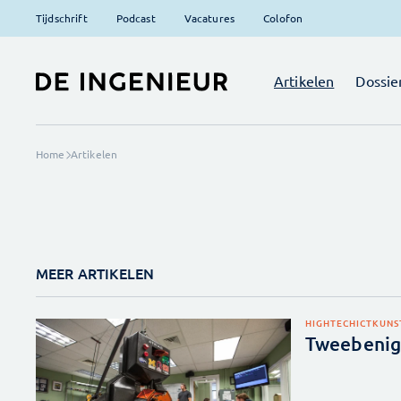
Tijdschrift
Podcast
Vacatures
Colofon
Artikelen
Dossie
Home
Artikelen
MEER ARTIKELEN
HIGHTECH
ICT
KUNS
Tweebenig