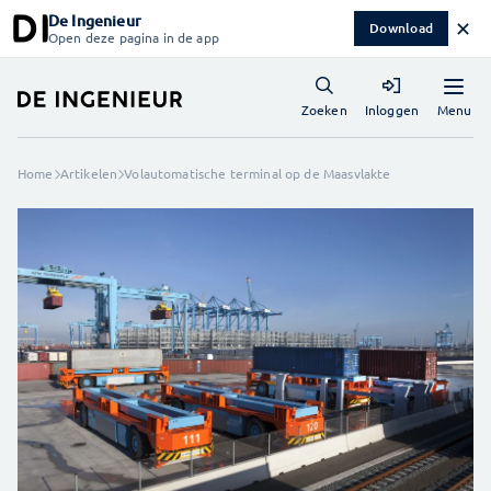
De Ingenieur
✕
Download
Open deze pagina in de app
Menu
Zoeken
Inloggen
Home
Artikelen
Volautomatische terminal op de Maasvlakte