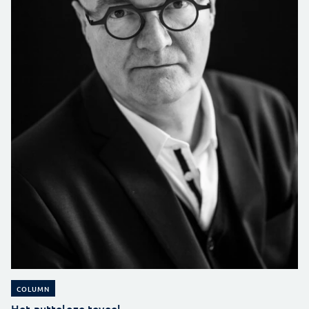
COLUMN
Het nutteloze teveel