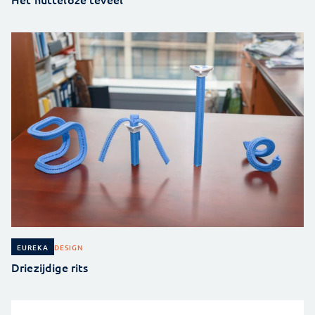
DESIGN
EUREKA
Driezijdige rits