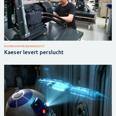
DUURZAAMHEID
ENERGIE
ICT
Kaeser levert perslucht