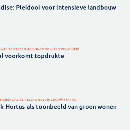
dise: Pleidooi voor intensieve landbouw
KWALITEIT
LEEFOMGEVING
MOBILITEIT
VEILIGHEID
ol voorkomt topdrukte
ERGIE
KWALITEIT
LEEFOMGEVING
BOUW / INFRA
k Hortus als toonbeeld van groen wonen