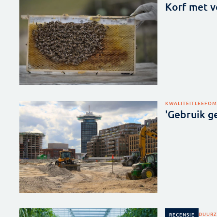
Korf met v
KWALITEIT
LEEFOM
'Gebruik g
DUURZ
RECENSIE