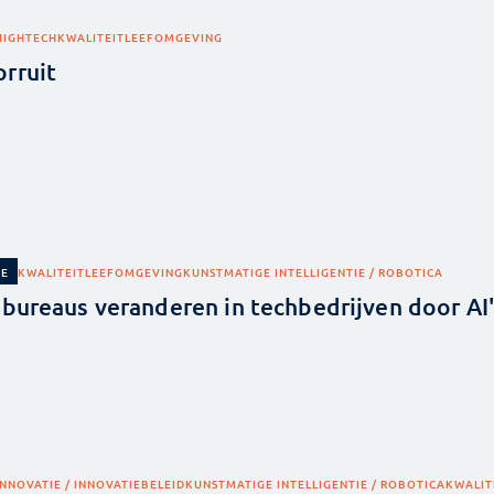
HIGHTECH
KWALITEIT
LEEFOMGEVING
rruit
KWALITEIT
LEEFOMGEVING
KUNSTMATIGE INTELLIGENTIE / ROBOTICA
NE
sbureaus veranderen in techbedrijven door AI
INNOVATIE / INNOVATIEBELEID
KUNSTMATIGE INTELLIGENTIE / ROBOTICA
KWALIT