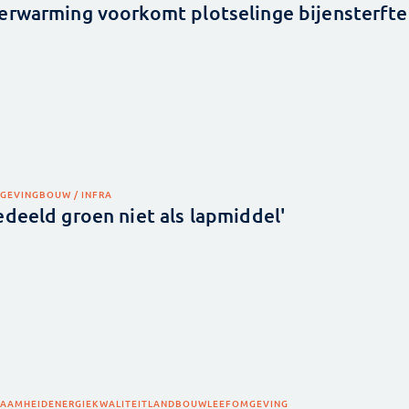
erwarming voorkomt plotselinge bijensterfte
GEVING
BOUW / INFRA
edeeld groen niet als lapmiddel'
AAMHEID
ENERGIE
KWALITEIT
LANDBOUW
LEEFOMGEVING