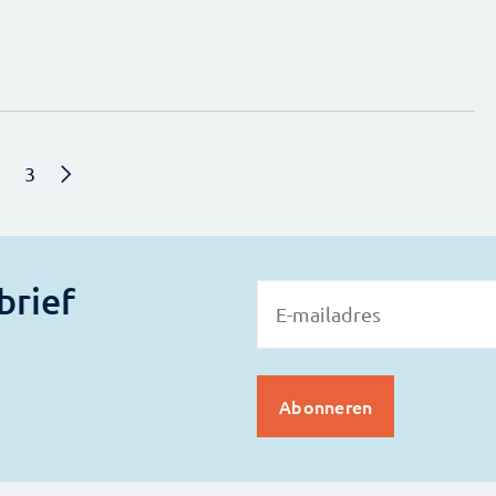
3
brief