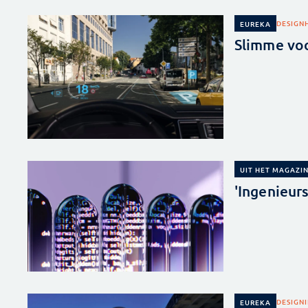
DESIGN
EUREKA
Slimme voo
UIT HET MAGAZI
'Ingenieur
DESIGN
EUREKA