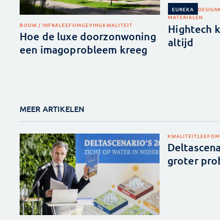
DESIGN
EUREKA
MATERIALEN
BOUW / INFRA
LEEFOMGEVING
KWALITEIT
Hightech k
Hoe de luxe doorzonwoning
altijd
een imagoprobleem kreeg
MEER ARTIKELEN
KWALITEIT
LEEFOM
Deltascena
groter pr