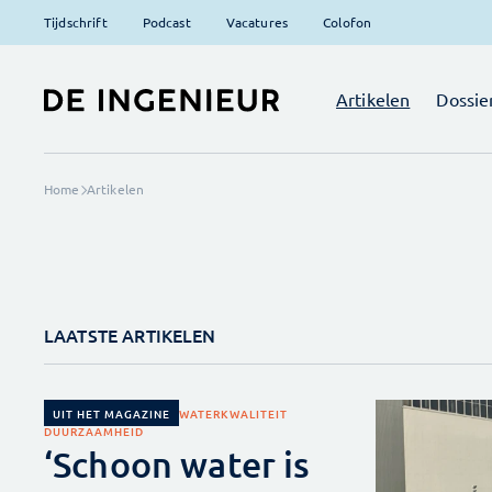
Tijdschrift
Podcast
Vacatures
Colofon
Artikelen
Dossie
Home
Artikelen
LAATSTE ARTIKELEN
WATER
KWALITEIT
UIT HET MAGAZINE
DUURZAAMHEID
‘Schoon water is