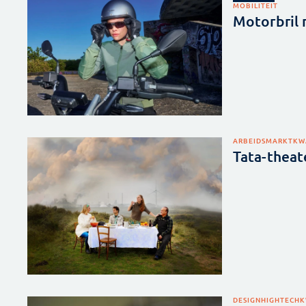
MOBILITEIT
Motorbril
ARBEIDSMARKT
KW
Tata-theat
DESIGN
HIGHTECH
K