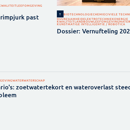
KWALITEIT
LEEFOMGEVING
BIOTECHNOLOGIE
CHEMIE
CIVIELE TECHN
T
rimpjurk past
DUURZAAMHEID
ELEKTROTECHNIEK
ENERGIE
KWALITEIT
LANDBOUW
LEEFOMGEVING
MATER
KUNSTMATIGE INTELLIGENTIE / ROBOTICA
Dossier: Vernufteling 20
GEVING
WATER
WATERSCHAP
rio's: zoetwatertekort en wateroverlast stee
obleem