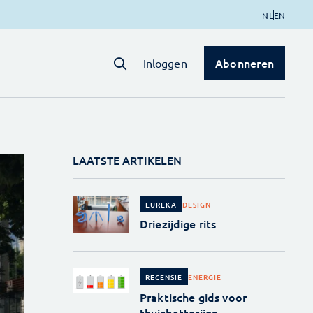
NL
EN
Abonneren
Inloggen
LAATSTE ARTIKELEN
DESIGN
EUREKA
Driezijdige rits
ENERGIE
RECENSIE
Praktische gids voor
thuisbatterijen