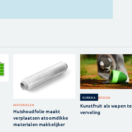
DESIGN
EUREKA
Kunstfruit als wapen t
MATERIALEN
Huishoudfolie maakt
verveling
verplaatsen atoomdikke
materialen makkelijker