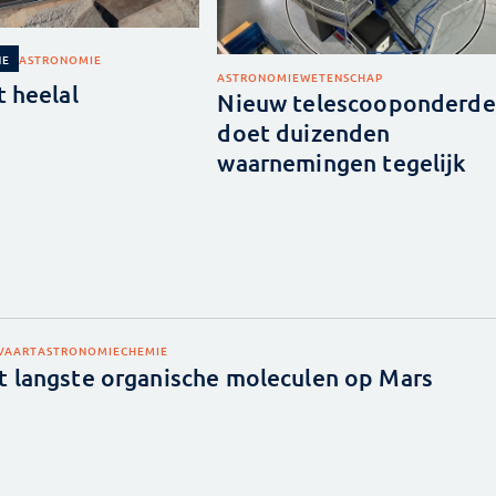
ASTRONOMIE
NE
ASTRONOMIE
WETENSCHAP
 heelal
Nieuw telescooponderde
doet duizenden
waarnemingen tegelijk
EVAART
ASTRONOMIE
CHEMIE
t langste organische moleculen op Mars