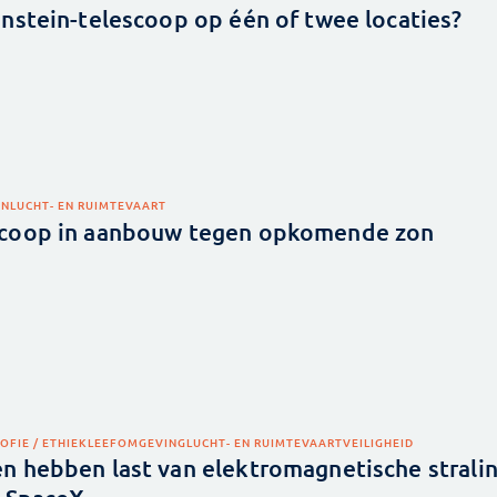
nstein-telescoop op één of twee locaties?
GN
LUCHT- EN RUIMTEVAART
coop in aanbouw tegen opkomende zon
OFIE / ETHIEK
LEEFOMGEVING
LUCHT- EN RUIMTEVAART
VEILIGHEID
 hebben last van elektromagnetische strali