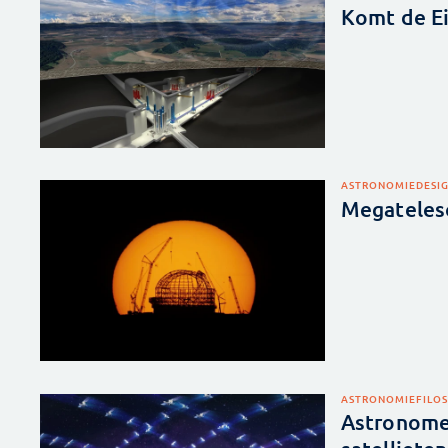
Komt de Ei
ASTRONOMIE
DESI
Megateles
ASTRONOMIE
FILOS
Astronomen