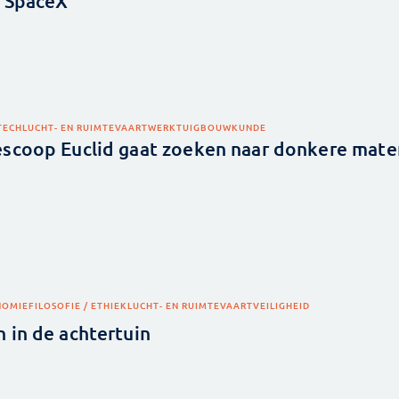
n SpaceX
TECH
LUCHT- EN RUIMTEVAART
WERKTUIGBOUWKUNDE
scoop Euclid gaat zoeken naar donkere mate
NOMIE
FILOSOFIE / ETHIEK
LUCHT- EN RUIMTEVAART
VEILIGHEID
 in de achtertuin