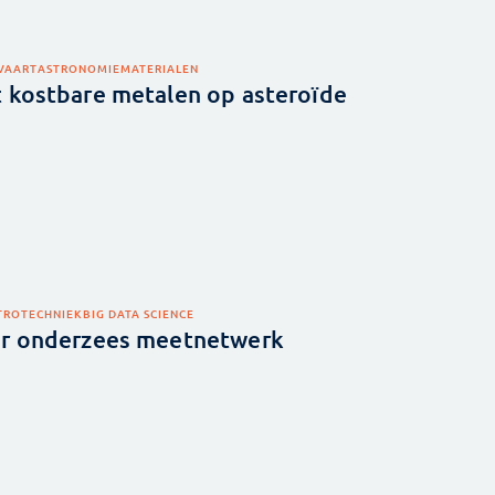
EVAART
ASTRONOMIE
MATERIALEN
 kostbare metalen op asteroïde
TROTECHNIEK
BIG DATA SCIENCE
or onderzees meetnetwerk