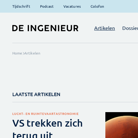
Tijdschrift
Podcast
Vacatures
Colofon
Artikelen
Dossie
Home
Artikelen
LAATSTE ARTIKELEN
LUCHT- EN RUIMTEVAART
ASTRONOMIE
VS trekken zich
terug uit