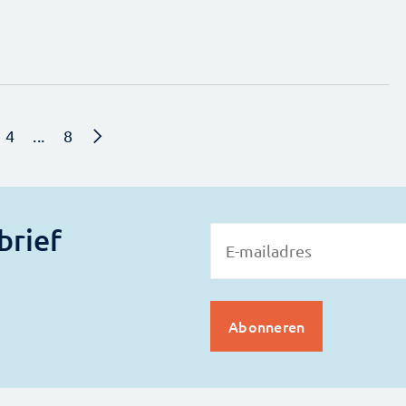
4
...
8
brief