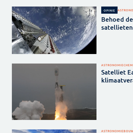
ASTRON
OPINIE
Behoed de 
satellieten
ASTRONOMIE
CHEM
Satelliet 
klimaatver
ASTRONOMIE
BOUW