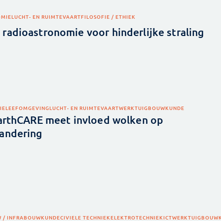
OMIE
LUCHT- EN RUIMTEVAART
FILOSOFIE / ETHIEK
radioastronomie voor hinderlijke straling
IE
LEEFOMGEVING
LUCHT- EN RUIMTEVAART
WERKTUIGBOUWKUNDE
EarthCARE meet invloed wolken op
andering
 / INFRA
BOUWKUNDE
CIVIELE TECHNIEK
ELEKTROTECHNIEK
ICT
WERKTUIGBOUW