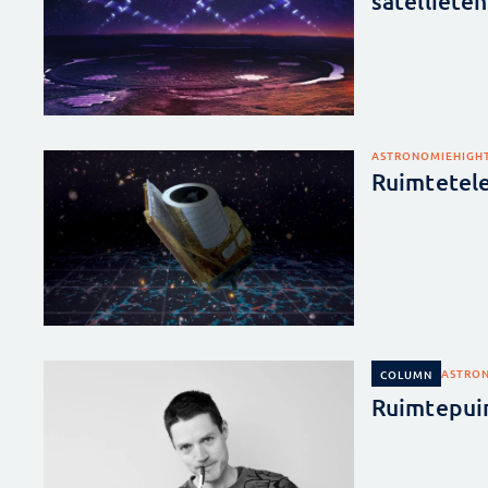
satelliete
ASTRONOMIE
HIGH
Ruimtetele
ASTRO
COLUMN
Ruimtepuin