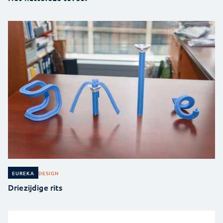
DESIGN
EUREKA
Driezijdige rits