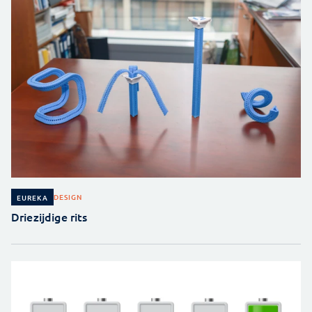
DESIGN
EUREKA
Driezijdige rits