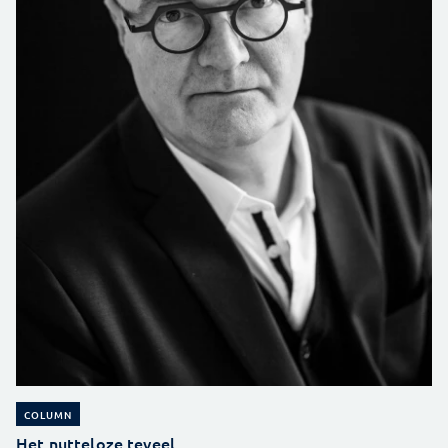
COLUMN
Het nutteloze teveel