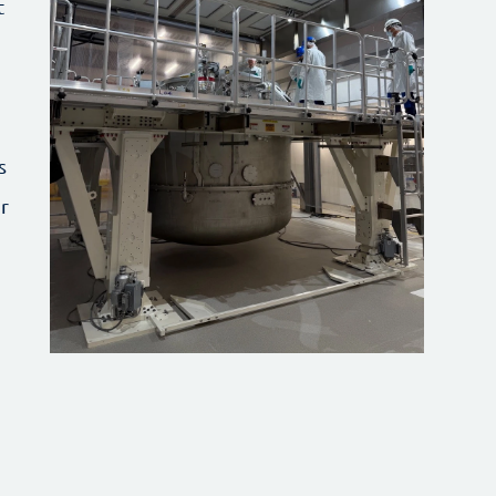
t
s
r