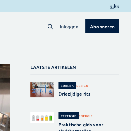
NL
EN
Abonneren
Inloggen
LAATSTE ARTIKELEN
DESIGN
EUREKA
Driezijdige rits
ENERGIE
RECENSIE
Praktische gids voor
thuisbatterijen