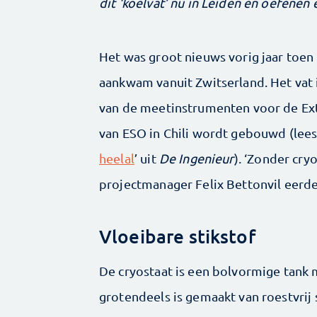
dit ‘koelvat’ nu in Leiden en oefenen
Het was groot nieuws vorig jaar toe
aankwam vanuit Zwitserland. Het vat
van de meetinstrumenten voor de Ext
van ESO in Chili wordt gebouwd (lees
heelal
’ uit
De Ingenieur
). ‘Zonder cry
projectmanager Felix Bettonvil eerd
Vloeibare stikstof
De cryostaat is een bolvormige tank 
grotendeels is gemaakt van roestvrij