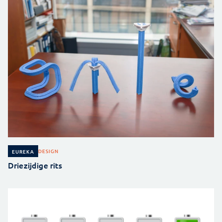
DESIGN
EUREKA
Driezijdige rits