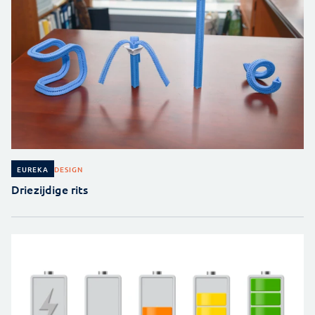
DESIGN
EUREKA
Driezijdige rits