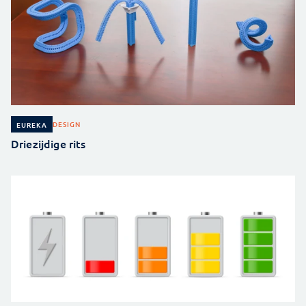
DESIGN
EUREKA
Driezijdige rits