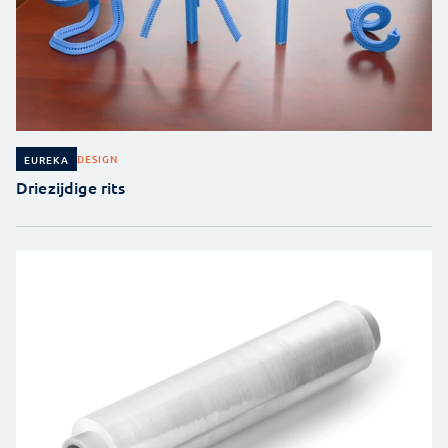
DESIGN
EUREKA
Driezijdige rits