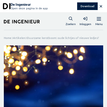
De Ingenieur
✕
Download
Open deze pagina in de app
Menu
Zoeken
Inloggen
Home
Artikelen
Duurzame kerstboom: oude lichtjes of nieuwe ledjes?