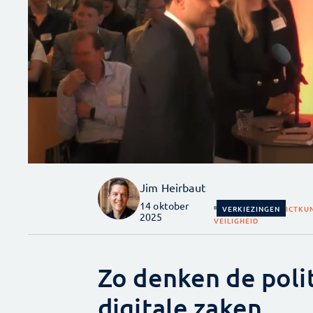
Jim Heirbaut
14 oktober
VERKIEZINGEN
ICT
KUN
2025
VEILIGHEID
Zo denken de polit
digitale zaken