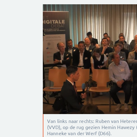
Van links naar rechts: Ruben van Heter
(VVD), op de rug gezien Hemin Hawezy 
Hanneke van der Werf (D66).