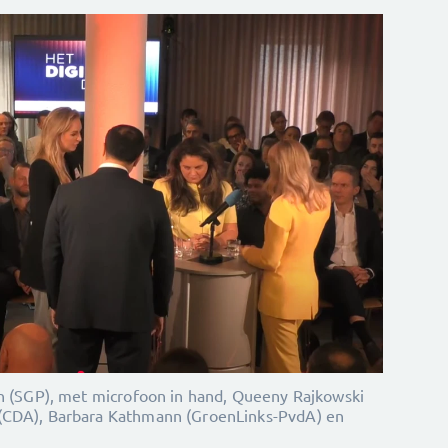
en (SGP), met microfoon in hand, Queeny Rajkowski
(CDA), Barbara Kathmann (GroenLinks-PvdA) en