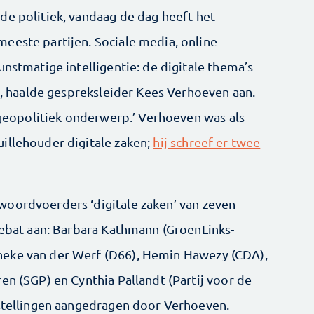
de politiek, vandaag de dag heeft het
eeste partijen. Sociale media, online
unstmatige intelligentie: de digitale thema’s
jk, haalde gespreksleider Kees Verhoeven aan.
n geopolitiek onderwerp.’ Verhoeven was als
illehouder digitale zaken;
hij schreef er twee
woordvoerders ‘digitale zaken’ van zeven
 debat aan: Barbara Kathmann (GroenLinks-
neke van der Werf (D66), Hemin Hawezy (CDA),
en (SGP) en Cynthia Pallandt (Partij voor de
 stellingen aangedragen door Verhoeven.