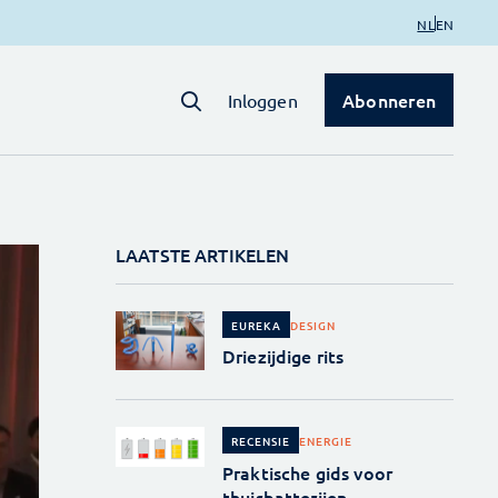
NL
EN
Abonneren
Inloggen
LAATSTE ARTIKELEN
DESIGN
EUREKA
Driezijdige rits
ENERGIE
RECENSIE
Praktische gids voor
thuisbatterijen