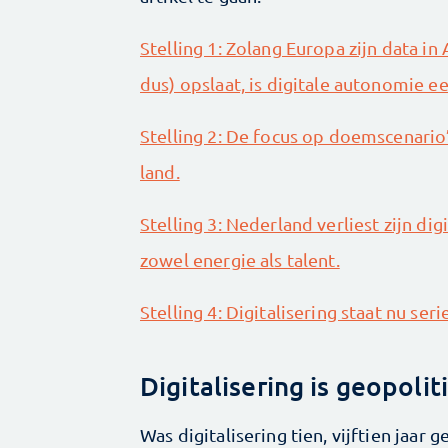
Stelling 1: Zolang Europa zijn data i
dus) opslaat, is digitale autonomie een
Stelling 2: De focus op doemscenario
land.
Stelling 3: Nederland verliest zijn dig
zowel energie als talent.
Stelling 4: Digitalisering staat nu se
Digitalisering is geopoli
Was digitalisering tien, vijftien jaa