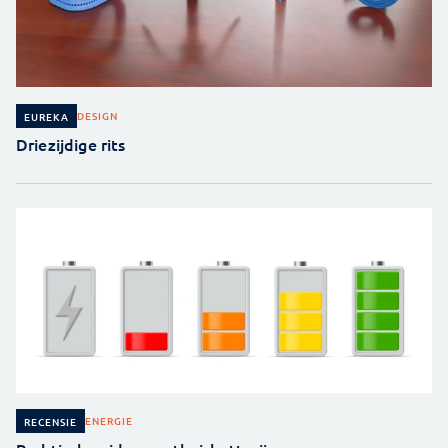
DESIGN
EUREKA
Driezijdige rits
ENERGIE
RECENSIE