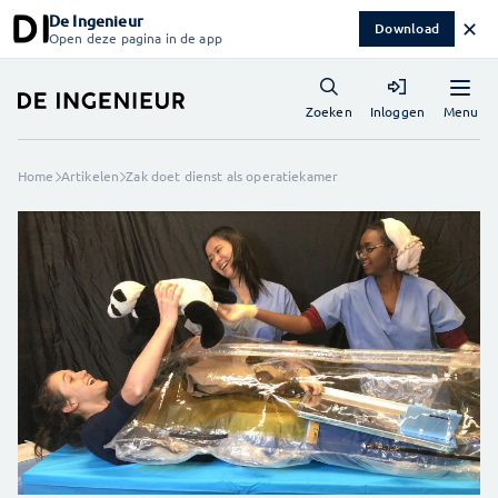
De Ingenieur
✕
Download
Open deze pagina in de app
Menu
Zoeken
Inloggen
Home
Artikelen
Zak doet dienst als operatiekamer