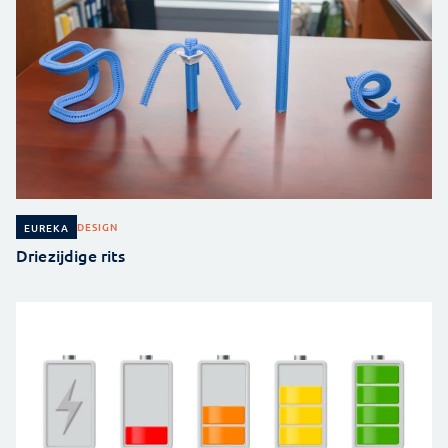
DESIGN
EUREKA
Driezijdige rits