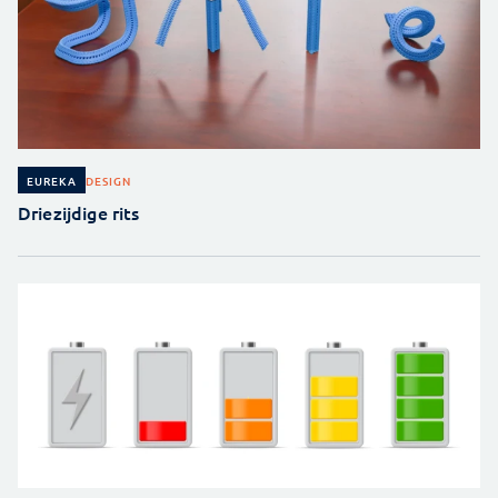
DESIGN
EUREKA
Driezijdige rits