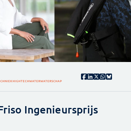
ECHNIEK
HIGHTECH
WATER
WATERSCHAP
Friso Ingenieursprijs