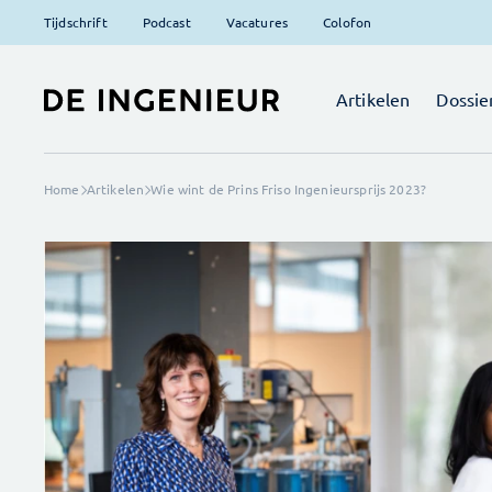
Tijdschrift
Podcast
Vacatures
Colofon
Artikelen
Dossie
Home
Artikelen
Wie wint de Prins Friso Ingenieursprijs 2023?