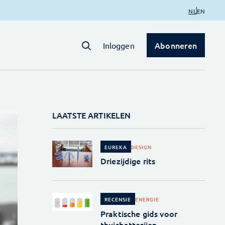
NL
EN
Abonneren
Inloggen
LAATSTE ARTIKELEN
DESIGN
EUREKA
Driezijdige rits
ENERGIE
RECENSIE
Praktische gids voor
thuisbatterijen