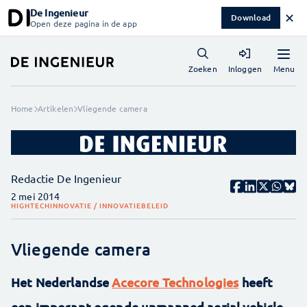
De Ingenieur
✕
Download
Open deze pagina in de app
Menu
Zoeken
Inloggen
Home
Artikelen
Vliegende camera
Redactie De Ingenieur
2 mei 2014
HIGHTECH
INNOVATIE / INNOVATIEBELEID
Vliegende camera
Het Nederlandse
Acecore Technologies
heeft
een imposant ogende unmanned aerial vehicle