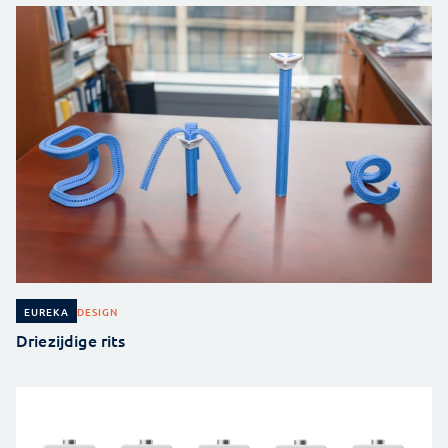
DESIGN
EUREKA
Driezijdige rits