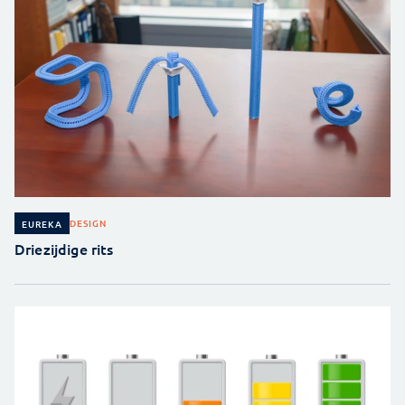
DESIGN
EUREKA
Driezijdige rits