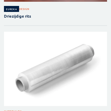
DESIGN
EUREKA
Driezijdige rits