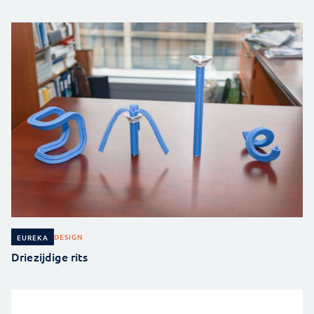
DESIGN
EUREKA
Driezijdige rits