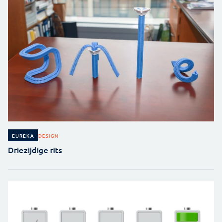
DESIGN
EUREKA
Driezijdige rits