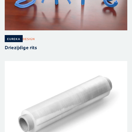
DESIGN
EUREKA
Driezijdige rits