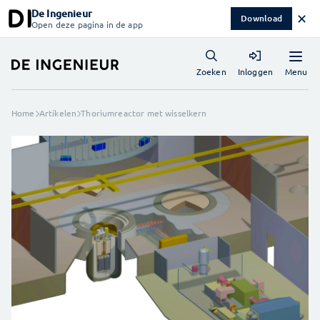
De Ingenieur
✕
Download
Open deze pagina in de app
Menu
Zoeken
Inloggen
Home
Artikelen
Thoriumreactor met wisselkern