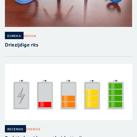
DESIGN
EUREKA
Driezijdige rits
ENERGIE
RECENSIE