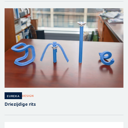
DESIGN
EUREKA
Driezijdige rits