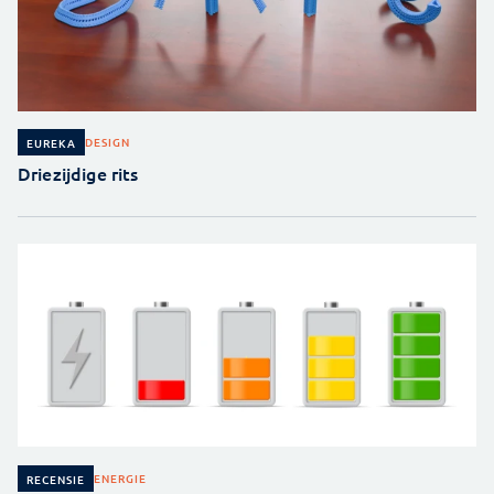
DESIGN
EUREKA
Driezijdige rits
ENERGIE
RECENSIE