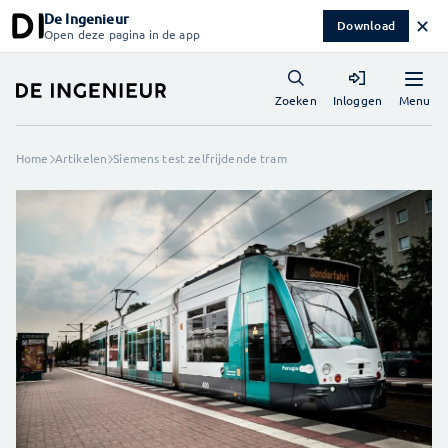
De Ingenieur
✕
Download
Open deze pagina in de app
Menu
Zoeken
Inloggen
Home
Artikelen
Siemens test zelfrijdende tram