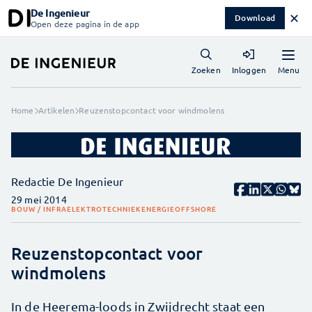
De Ingenieur
✕
Download
Open deze pagina in de app
Menu
Zoeken
Inloggen
Home
Artikelen
Reuzenstopcontact voor windmolens
Redactie De Ingenieur
29 mei 2014
BOUW / INFRA
ELEKTROTECHNIEK
ENERGIE
OFFSHORE
Reuzenstopcontact voor
windmolens
In de Heerema-loods in Zwijdrecht staat een