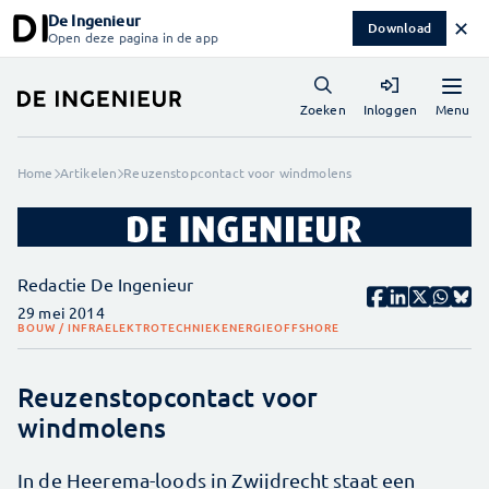
De Ingenieur
✕
Download
Open deze pagina in de app
Menu
Zoeken
Inloggen
Home
Artikelen
Reuzenstopcontact voor windmolens
Redactie De Ingenieur
29 mei 2014
BOUW / INFRA
ELEKTROTECHNIEK
ENERGIE
OFFSHORE
Reuzenstopcontact voor
windmolens
In de Heerema-loods in Zwijdrecht staat een