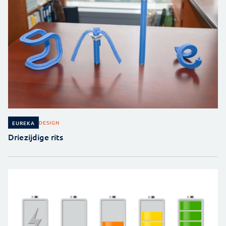
DESIGN
EUREKA
Driezijdige rits