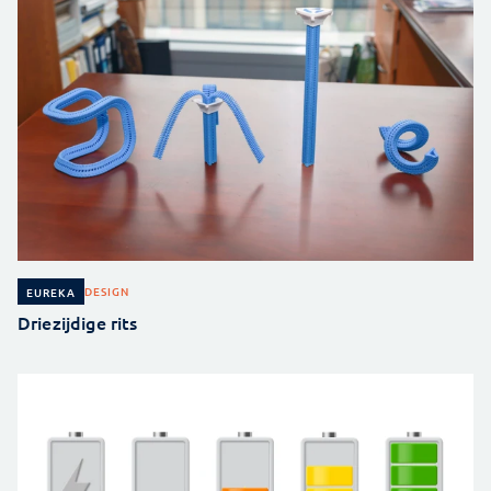
DESIGN
EUREKA
Driezijdige rits