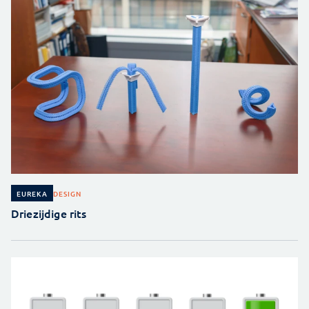
DESIGN
EUREKA
Driezijdige rits