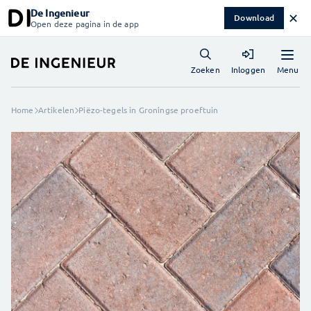
De Ingenieur
✕
Download
Open deze pagina in de app
Menu
Zoeken
Inloggen
Home
Artikelen
Piëzo-tegels in Groningse proeftuin