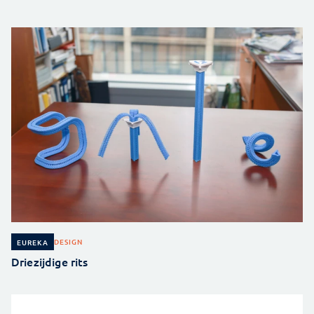
DESIGN
EUREKA
Driezijdige rits