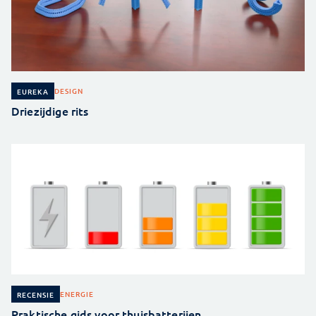
DESIGN
EUREKA
Driezijdige rits
ENERGIE
RECENSIE
Praktische gids voor thuisbatterijen