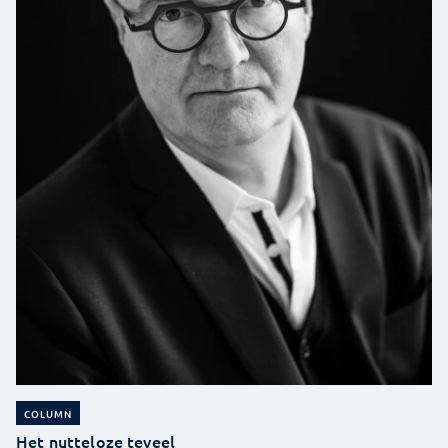
COLUMN
Het nutteloze teveel