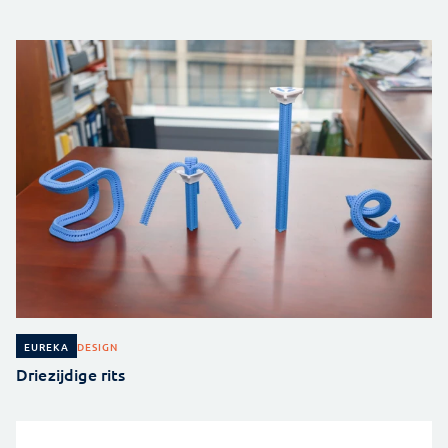
DESIGN
EUREKA
Driezijdige rits