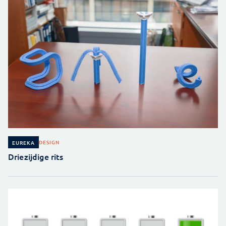
DESIGN
EUREKA
Driezijdige rits