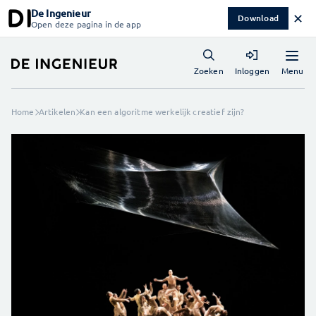
De Ingenieur
✕
Download
Open deze pagina in de app
Menu
Zoeken
Inloggen
Home
Artikelen
Kan een algoritme werkelijk creatief zijn?