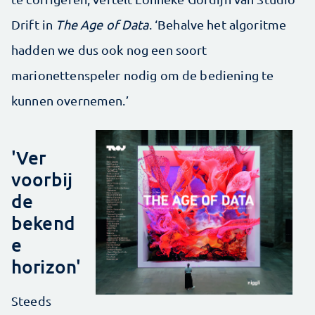
Drift in
The Age of Data
. ‘Behalve het algoritme
hadden we dus ook nog een soort
marionettenspeler nodig om de bediening te
kunnen overnemen.’
'Ver
voorbij
de
bekend
e
horizon'
Steeds