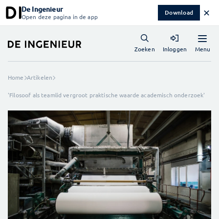
De Ingenieur
✕
Download
Open deze pagina in de app
Menu
Zoeken
Inloggen
Home
Artikelen
'Filosoof als teamlid vergroot praktische waarde academisch onderzoek'