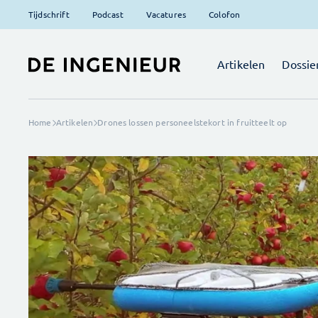
Tijdschrift
Podcast
Vacatures
Colofon
Artikelen
Dossie
Home
Artikelen
Drones lossen personeelstekort in fruitteelt op