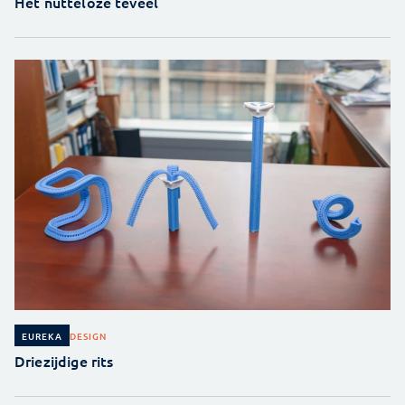
Het nutteloze teveel
DESIGN
EUREKA
Driezijdige rits