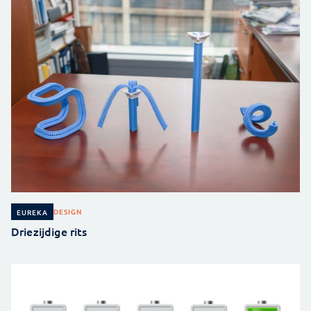
DESIGN
EUREKA
Driezijdige rits