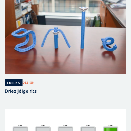
DESIGN
EUREKA
Driezijdige rits