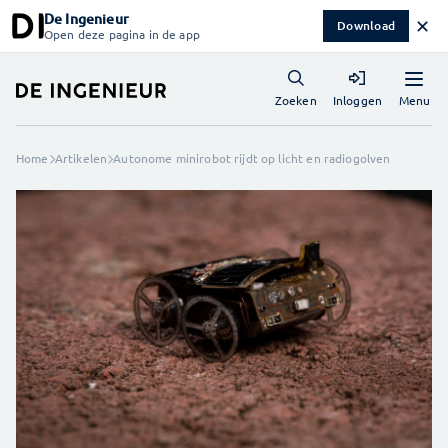
De Ingenieur
✕
Download
Open deze pagina in de app
Menu
Zoeken
Inloggen
Home
Artikelen
Autonome minirobot rijdt op licht en radiogolven