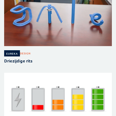
DESIGN
EUREKA
Driezijdige rits