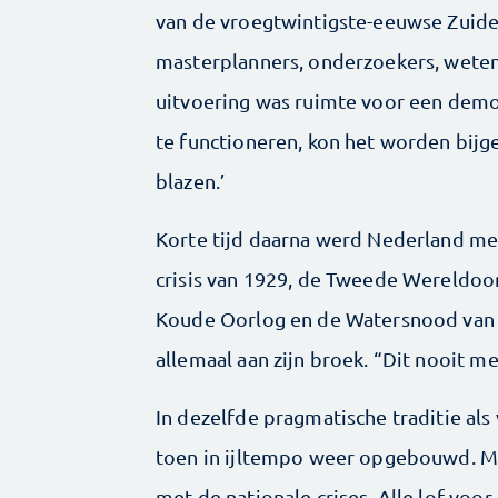
van de vroegtwintigste-eeuwse Zuid
masterplanners, onderzoekers, weten
uitvoering was ruimte voor een democr
te functioneren, kon het worden bijge
blazen.’
Korte tijd daarna werd Nederland me
crisis van 1929, de Tweede Wereldoor
Koude Oorlog en de Watersnood van
allemaal aan zijn broek. “Dit nooit m
In dezelfde pragmatische traditie al
toen in ijltempo weer opgebouwd. Me
met de nationale crises. Alle lof voo