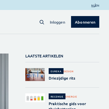
NL
EN
Abonneren
Inloggen
LAATSTE ARTIKELEN
DESIGN
EUREKA
Driezijdige rits
ENERGIE
RECENSIE
Praktische gids voor
thuisbatterijen