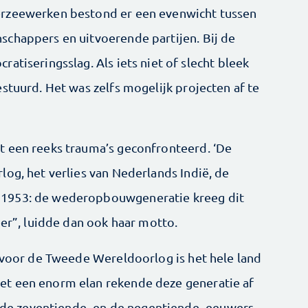
erzeewerken bestond er een evenwicht tussen
schappers en uitvoerende partijen. Bij de
atiseringsslag. Als iets niet of slecht bleek
stuurd. Het was zelfs mogelijk projecten af te
t een reeks trauma’s geconfronteerd. ‘De
log, het verlies van Nederlands Indië, de
 1953: de wederopbouwgeneratie kreeg dit
eer”, luidde dan ook haar motto.
s voor de Tweede Wereldoorlog is het hele land
t een enorm elan rekende deze generatie af
r de zeventiende- en de negentiende- eeuwers,