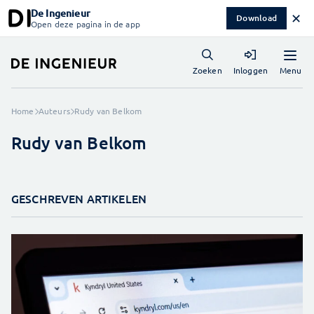
De Ingenieur
✕
Download
Open deze pagina in de app
Menu
Zoeken
Inloggen
Home
Auteurs
Rudy van Belkom
Rudy van Belkom
GESCHREVEN ARTIKELEN