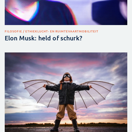
FILOSOFIE / ETHIEK
LUCHT- EN RUIMTEVAART
MOBILITEIT
Elon Musk: held of schurk?