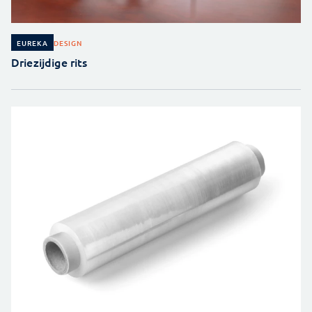
DESIGN
EUREKA
Driezijdige rits