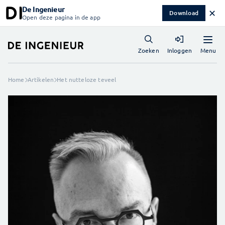
De Ingenieur
✕
Download
Open deze pagina in de app
Menu
Zoeken
Inloggen
Home
Artikelen
Het nutteloze teveel