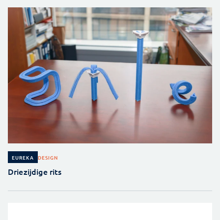
DESIGN
EUREKA
Driezijdige rits