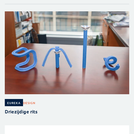
DESIGN
EUREKA
Driezijdige rits