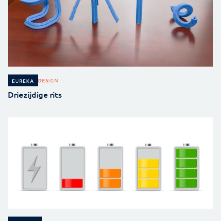
DESIGN
EUREKA
Driezijdige rits