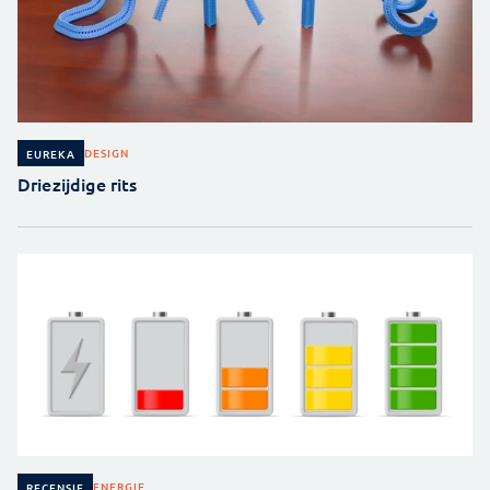
DESIGN
EUREKA
Driezijdige rits
ENERGIE
RECENSIE