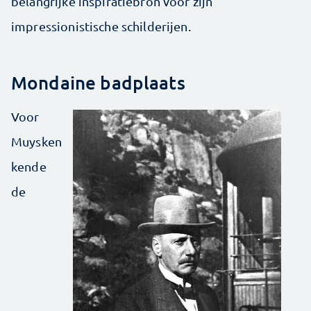
belangrijke inspiratiebron voor zijn
impressionistische schilderijen.
Mondaine badplaats
Voor
Muysken
kende
de