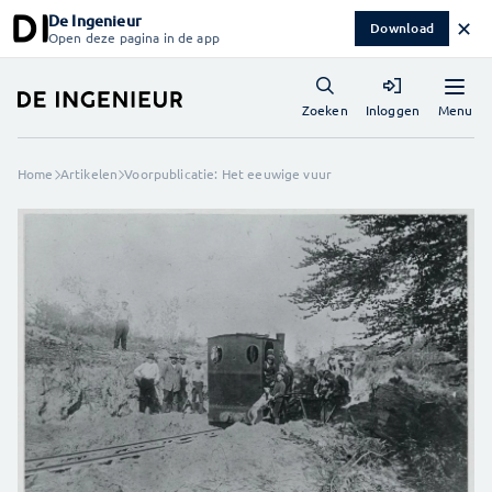
De Ingenieur
✕
Download
Open deze pagina in de app
Menu
Zoeken
Inloggen
Home
Artikelen
Voorpublicatie: Het eeuwige vuur