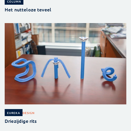
COLUMN
Het nutteloze teveel
DESIGN
EUREKA
Driezijdige rits