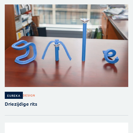
DESIGN
EUREKA
Driezijdige rits