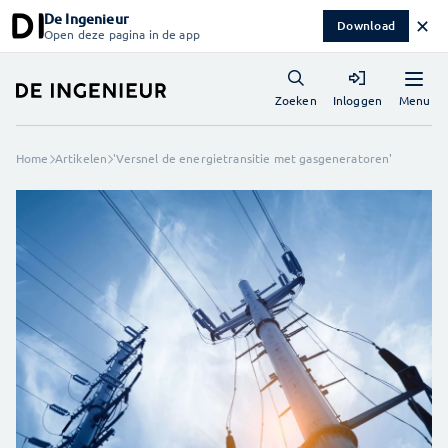
De Ingenieur
✕
Download
Open deze pagina in de app
Menu
Zoeken
Inloggen
Home
Artikelen
'Versnel de energietransitie met gasgeneratoren'